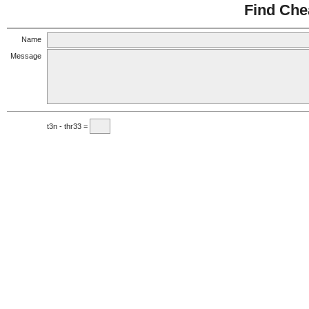
Find Che
Name
Message
t3n - thr33 =