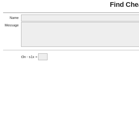
Find Che
Name
Message
t3n - s1x =