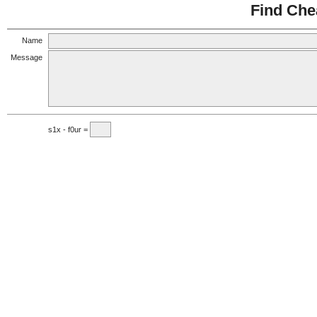
Find Che
Name
Message
s1x - f0ur =