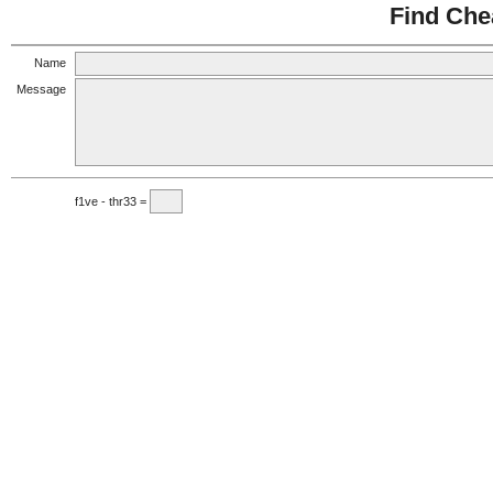
Find Che
Name
Message
f1ve - thr33 =